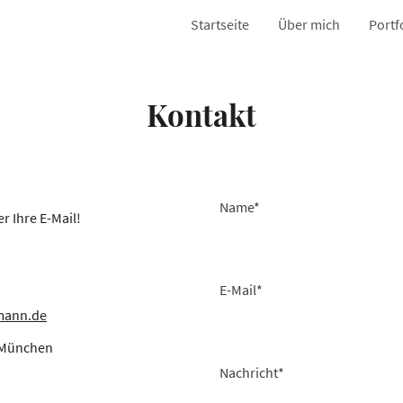
Startseite
Über mich
Portf
Kontakt
Name
*
r Ihre E-Mail!
E-Mail
*
mann.de
3 München
Nachricht
*